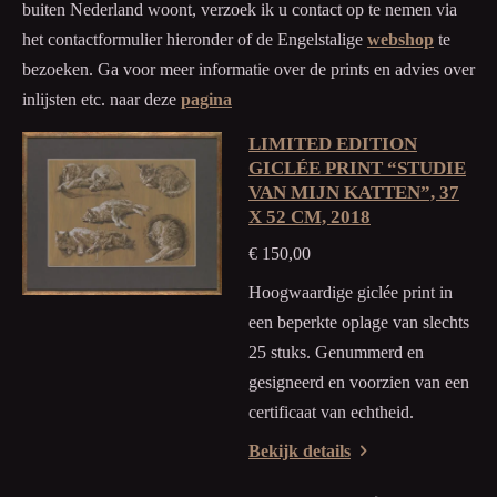
e
buiten Nederland woont, verzoek ik u contact op te nemen via
e
het contactformulier hieronder of de Engelstalige
webshop
te
n
bezoeken. Ga voor meer informatie over de prints en advies over
inlijsten etc. naar deze
pagina
LIMITED EDITION
GICLÉE PRINT “STUDIE
VAN MIJN KATTEN”, 37
X 52 CM, 2018
€ 150,00
Hoogwaardige giclée print in
een beperkte oplage van slechts
25 stuks. Genummerd en
gesigneerd en voorzien van een
certificaat van echtheid.
Bekijk details