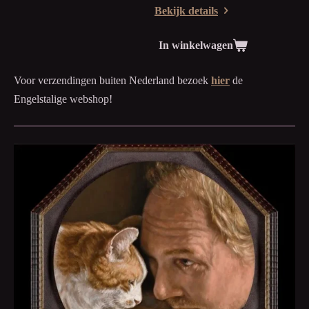
Bekijk details
c
r
In winkelwagen
e
e
Voor verzendingen buiten Nederland bezoek
hier
de
n
Engelstalige webshop!