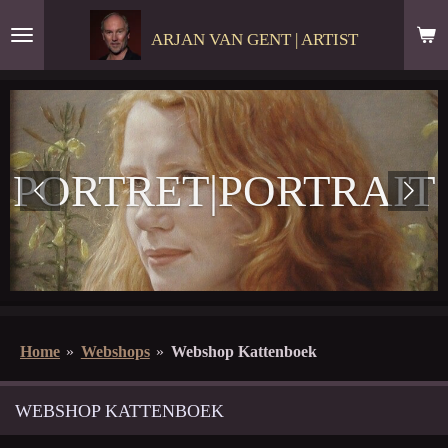
Ga
ARJAN VAN GENT | ARTIST
direct
naar
de
hoofdinhoud
LANDSCHAPPEN|LA
Home
»
Webshops
»
Webshop Kattenboek
WEBSHOP KATTENBOEK