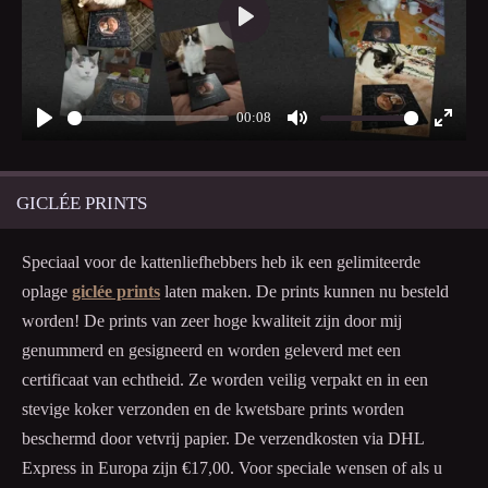
P
l
a
00:08
y
P
M
E
l
u
n
GICLÉE PRINTS
a
t
t
y
e
e
r
Speciaal voor de kattenliefhebbers heb ik een gelimiteerde
f
oplage
giclée prints
laten maken. De prints kunnen nu besteld
u
worden! De prints van zeer hoge kwaliteit zijn door mij
l
genummerd en gesigneerd en worden geleverd met een
l
certificaat van echtheid. Ze worden veilig verpakt en in een
s
stevige koker verzonden en de kwetsbare prints worden
c
beschermd door vetvrij papier. De verzendkosten via DHL
r
Express in Europa zijn €17,00. Voor speciale wensen of als u