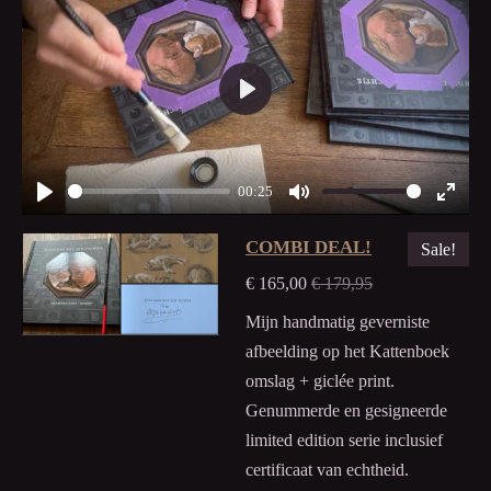
P
l
a
00:25
y
P
M
E
l
COMBI DEAL!
u
n
Sale!
a
t
t
€ 165,00
€ 179,95
y
e
e
Mijn handmatig geverniste
r
afbeelding op het Kattenboek
f
omslag + giclée print.
u
Genummerde en gesigneerde
l
limited edition serie inclusief
l
certificaat van echtheid.
s