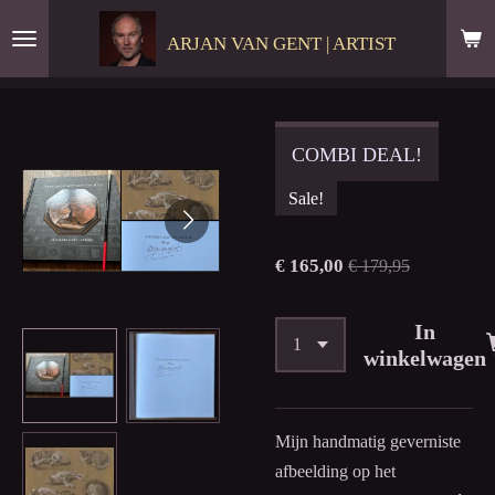
Ga
ARJAN VAN GENT | ARTIST
direct
naar
de
hoofdinhoud
COMBI DEAL!
Sale!
€ 165,00
€ 179,95
In
winkelwagen
Mijn handmatig geverniste
afbeelding op het