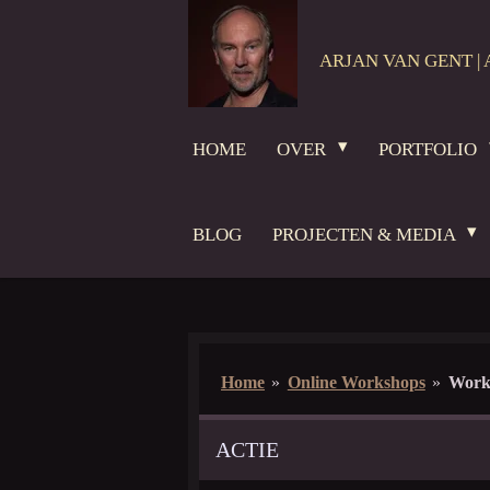
Ga
direct
ARJAN VAN GENT | 
naar
de
hoofdinhoud
HOME
OVER
PORTFOLIO
BLOG
PROJECTEN & MEDIA
Home
»
Online Workshops
»
Work
ACTIE