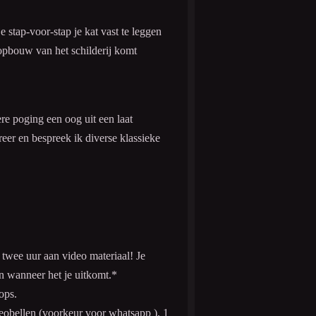
 je stap-voor-stap je kat vast te leggen
 opbouw van het schilderij komt
re poging een oog uit een laat
eer en bespreek ik diverse klassieke
 twee uur aan video materiaal! Je
en wanneer het je uitkomt.*
hops.
eobellen (voorkeur voor whatsapp ), 1