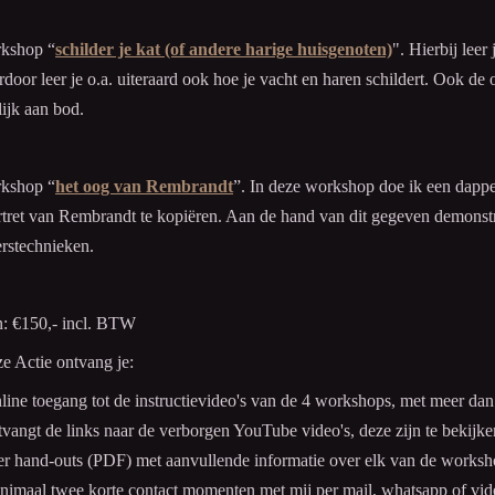
rkshop “
schilder je kat (of andere harige huisgenoten)
". Hierbij leer
rdoor leer je o.a. uiteraard ook hoe je vacht en haren schildert. Ook de
lijk aan bod.
rkshop “
het oog van Rembrandt
”. In deze workshop doe ik een dappe
rtret van Rembrandt te kopiëren. Aan de hand van dit gegeven demonstr
erstechnieken.
n:
€150,- incl. BTW
ze Actie ontvang je:
line toegang tot de instructievideo's van de 4 workshops, met meer dan
tvangt de links naar de verborgen YouTube video's, deze zijn te bekijk
er hand-outs (PDF) met aanvullende informatie over elk van de works
nimaal twee korte contact momenten met mij per mail, whatsapp of vid