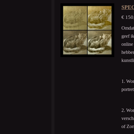
SPE
€ 150
Omdat 
geef i
online
hebben
kunstl
1. Wo
portre
2. Wo
versch
of Zor