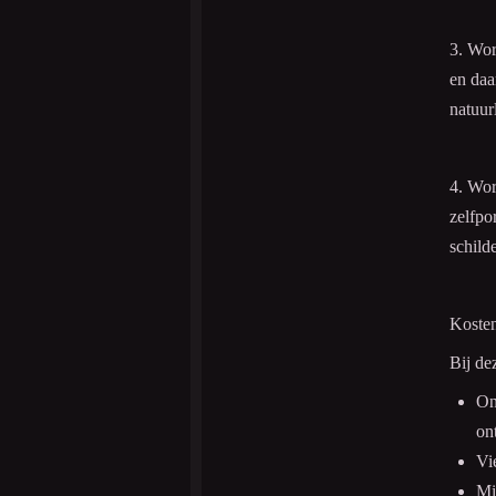
3. Wo
en daa
natuur
4. Wo
zelfpo
schild
Koste
Bij de
On
on
Vi
Mi