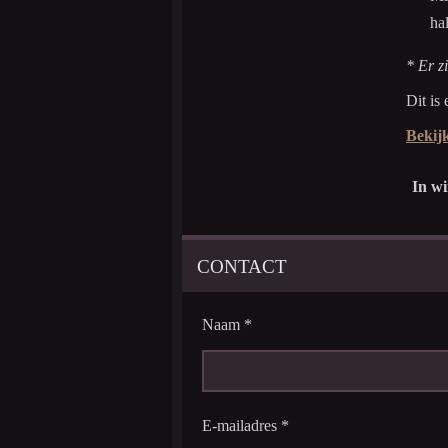
ha
* Er z
Dit is 
Bekijk
In w
CONTACT
Naam *
E-mailadres *