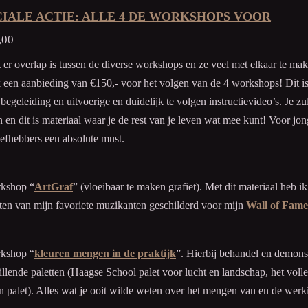
CIALE ACTIE: ALLE 4 DE WORKSHOPS VOOR
,00
er overlap is tussen de diverse workshops en ze veel met elkaar te ma
k een aanbieding van €150,- voor het volgen van de 4 workshops! Dit is i
 begeleiding en uitvoerige en duidelijk te volgen instructievideo’s. Je zu
 en dit is materiaal waar je de rest van je leven wat mee kunt! Voor jo
iefhebbers een absolute must.
rkshop “
ArtGraf
” (vloeibaar te maken grafiet). Met dit materiaal heb ik
tten van mijn favoriete muzikanten geschilderd voor mijn
Wall of Fame
rkshop “
kleuren mengen in de praktijk
”. Hierbij behandel en demonst
illende paletten (Haagse School palet voor lucht en landschap, het vol
n palet). Alles wat je ooit wilde weten over het mengen van en de werk