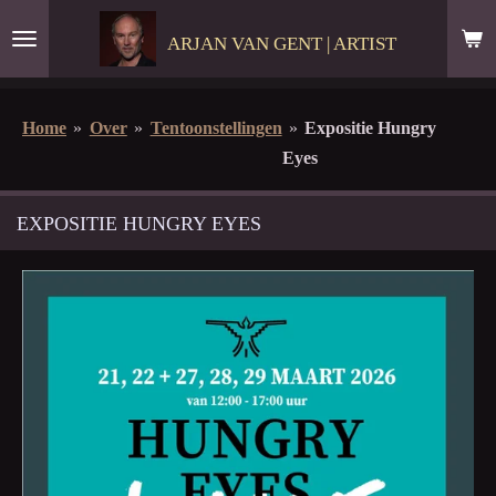
Ga
ARJAN VAN GENT | ARTIST
direct
naar
de
Home
»
Over
»
Tentoonstellingen
»
Expositie Hungry
hoofdinhoud
Eyes
EXPOSITIE HUNGRY EYES