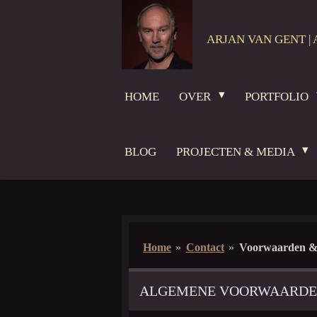
Ga
direct
ARJAN VAN GENT | 
naar
de
hoofdinhoud
HOME
OVER
PORTFOLIO
BLOG
PROJECTEN & MEDIA
Home
»
Contact
»
Voorwaarden &
ALGEMENE VOORWAARD