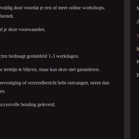
uldig door voordat je een of meer online workshops,
M
bestelt.
2
rd je deze voorwaarden.
+
i
ucten bedraagt gemiddeld 1-3 werkdagen.
K
e termijn te blijven, maar kan deze niet garanderen.
bevestiging of verzendbericht hebt ontvangen, neem dan
er.
ccesvolle betaling geleverd.