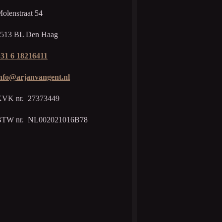
olenstraat 54
513 BL Den Haag
31 6 18216411
nfo@arjanvangent.nl
VK nr. 27373449
BTW nr. NL002021016B78