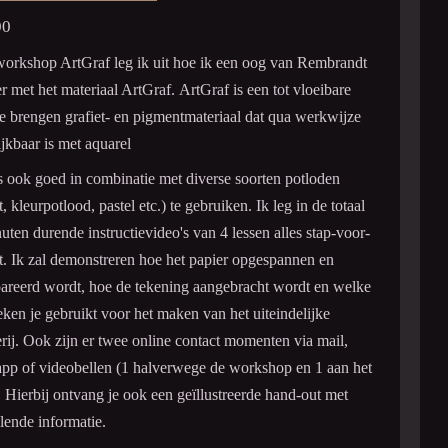
00
workshop ArtGraf leg ik uit hoe ik een oog van Rembrandt
er met het materiaal ArtGraf.
ArtGraf is een tot vloeibare
e brengen grafiet- en pigmentmateriaal dat qua werkwijze
ijkbaar is met aquarel
is ook goed in combinatie met diverse soorten potloden
t, kleurpotlood, pastel etc.) te gebruiken. Ik leg in de totaal
uten durende instructievideo's van 4 lessen alles stap-voor-
it. Ik zal demonstreren hoe het papier opgespannen en
areerd wordt, hoe de tekening aangebracht wordt en welke
eken je gebruikt voor het maken van het uiteindelijke
erij. Ook zijn er twee online contact momenten via mail,
pp of videobellen (1 halverwege de workshop en 1 aan het
. Hierbij ontvang je ook een geïllustreerde hand-out met
lende informatie.