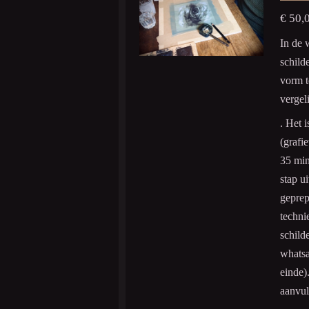
€ 50,
In de 
schild
vorm t
vergel
. Het 
(grafie
35 min
stap u
geprep
techni
schild
whatsa
einde)
aanvul