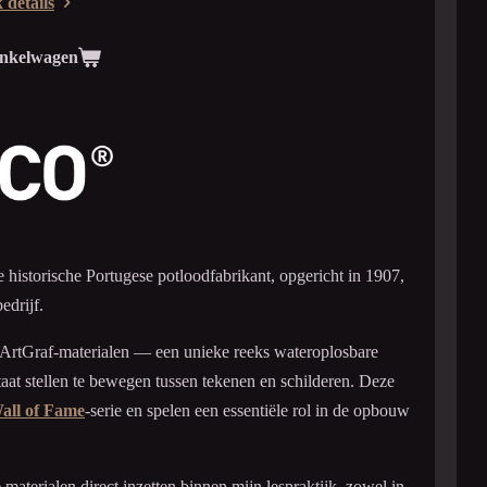
 details
inkelwagen
e historische Portugese potloodfabrikant, opgericht in 1907,
edrijf.
 ArtGraf-materialen — een unieke reeks wateroplosbare
taat stellen te bewegen tussen tekenen en schilderen. Deze
all of Fame
-serie en spelen een essentiële rol in de opbouw
aterialen direct inzetten binnen mijn lespraktijk, zowel in