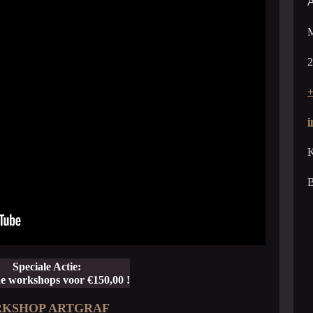
A
M
2
+
i
K
Speciale Actie:
de workshops voor
€150,00 !
KSHOP ARTGRAF