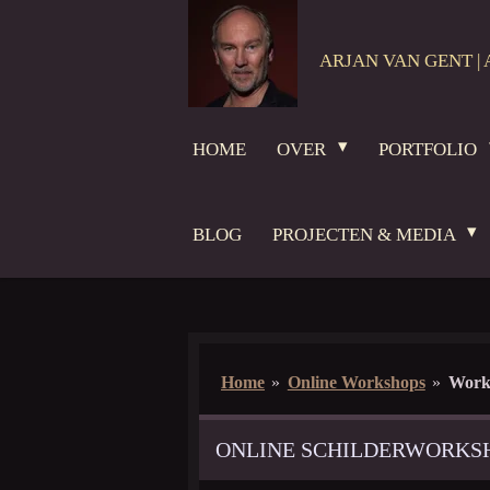
Ga
direct
ARJAN VAN GENT | 
naar
de
hoofdinhoud
HOME
OVER
PORTFOLIO
BLOG
PROJECTEN & MEDIA
Home
»
Online Workshops
»
Work
ONLINE SCHILDERWORKS