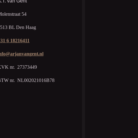
.T. van Gent
olenstraat 54
513 BL Den Haag
31 6 18216411
nfo@arjanvangent.nl
VK nr. 27373449
BTW nr. NL002021016B78