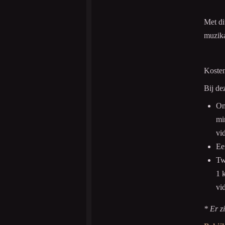
Met di
muzika
Kosten
Bij de
On
mi
vi
Ee
Tw
1 
vi
* Er z