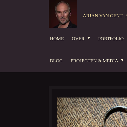
Ga
direct
ARJAN VAN GENT | 
naar
de
hoofdinhoud
HOME
OVER
PORTFOLIO
BLOG
PROJECTEN & MEDIA