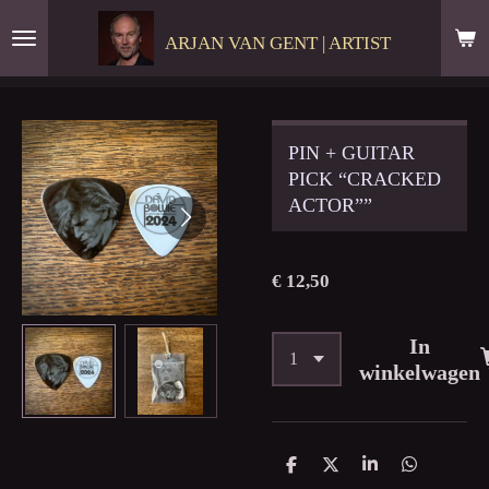
Ga
ARJAN VAN GENT | ARTIST
direct
naar
de
hoofdinhoud
PIN + GUITAR
PICK “CRACKED
ACTOR””
€ 12,50
In
winkelwagen
D
D
S
D
e
e
h
e