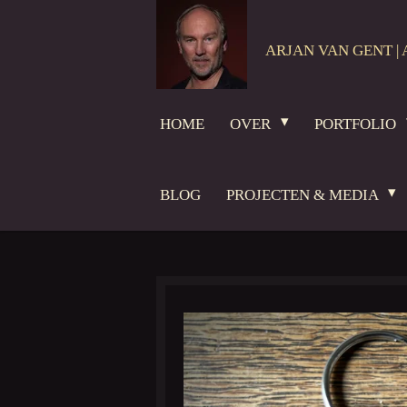
Ga
direct
ARJAN VAN GENT | 
naar
de
hoofdinhoud
HOME
OVER
PORTFOLIO
BLOG
PROJECTEN & MEDIA