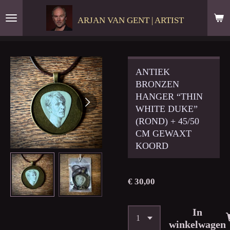
Ga
ARJAN VAN GENT | ARTIST
direct
naar
de
hoofdinhoud
ANTIEK
BRONZEN
HANGER “THIN
WHITE DUKE”
(ROND) + 45/50
CM GEWAXT
KOORD
€ 30,00
In
winkelwagen