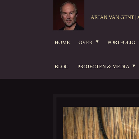
Ga
direct
ARJAN VAN GENT | 
naar
de
hoofdinhoud
HOME
OVER
PORTFOLIO
BLOG
PROJECTEN & MEDIA