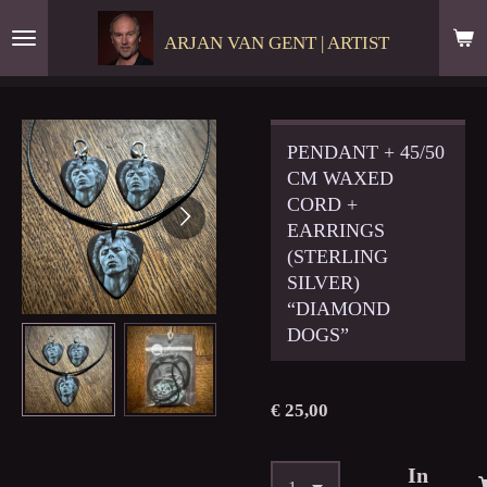
Ga
ARJAN VAN GENT | ARTIST
direct
naar
de
hoofdinhoud
PENDANT + 45/50
CM WAXED
CORD +
EARRINGS
(STERLING
SILVER)
“DIAMOND
DOGS”
€ 25,00
In