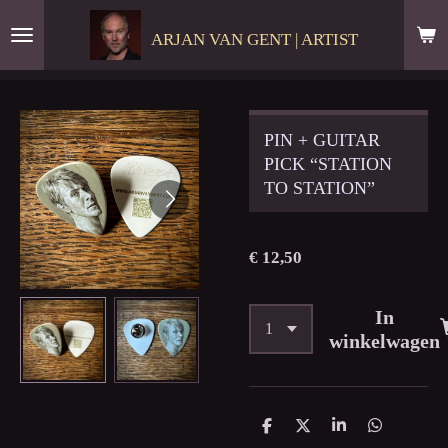
Ga
ARJAN VAN GENT | ARTIST
direct
naar
de
hoofdinhoud
PIN + GUITAR
PICK “STATION
TO STATION”
€ 12,50
In
winkelwagen
D
D
S
D
e
e
h
e