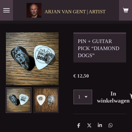
Ga
ARJAN VAN GENT | ARTIST
direct
naar
de
hoofdinhoud
PIN + GUITAR
PICK “DIAMOND
DOGS”
€ 12,50
In
winkelwagen
D
D
S
D
e
e
h
e