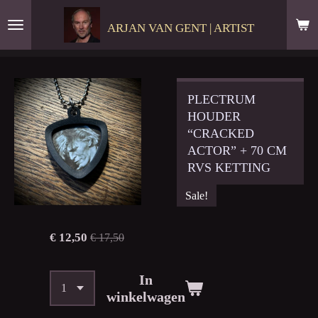
Ga
ARJAN VAN GENT | ARTIST
direct
naar
de
hoofdinhoud
PLECTRUM
HOUDER
“CRACKED
ACTOR” + 70 CM
RVS KETTING
Sale!
€ 12,50
€ 17,50
In
winkelwagen