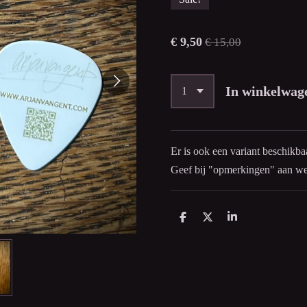
€ 9,50
€ 15,00
In winkelwag
Er is ook een variant beschikb
Geef bij "opmerkingen" aan we
D
D
S
e
e
h
l
e
a
e
l
r
n
e