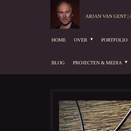
Ga
direct
ARJAN VAN GENT | 
naar
de
hoofdinhoud
HOME
OVER
PORTFOLIO
BLOG
PROJECTEN & MEDIA