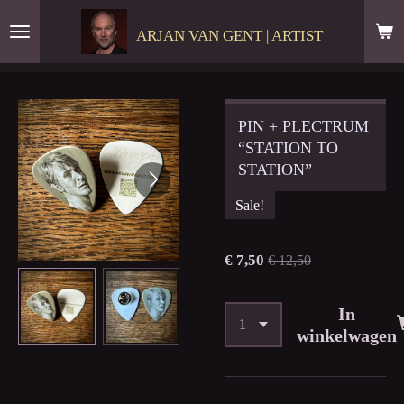
Ga
ARJAN VAN GENT | ARTIST
direct
naar
de
hoofdinhoud
PIN + PLECTRUM
“STATION TO
STATION”
Sale!
€ 7,50
€ 12,50
In
winkelwagen