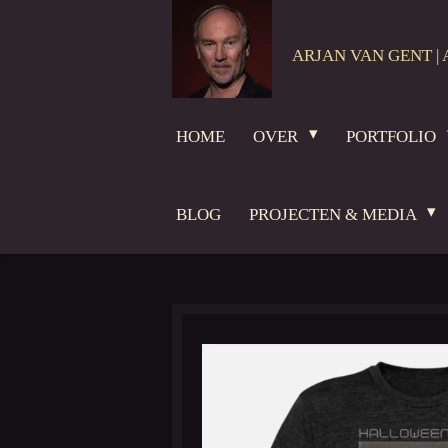
Ga
direct
ARJAN VAN GENT | 
naar
de
hoofdinhoud
HOME
OVER
PORTFOLIO
BLOG
PROJECTEN & MEDIA