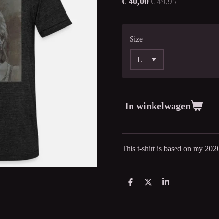
€ 40,00
€ 49,95
Size
In winkelwagen
This t-shirt is based on my 202
D
D
S
e
e
h
l
e
a
e
l
r
n
e